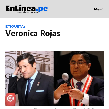
Saltar
Menú
al
Periodismo
contenido
en Línea
ETIQUETA:
Veronica Rojas