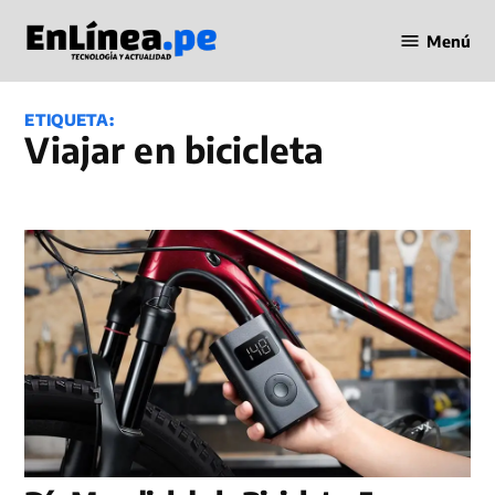
Saltar
Menú
al
Periodismo
contenido
en Línea
ETIQUETA:
viajar en bicicleta