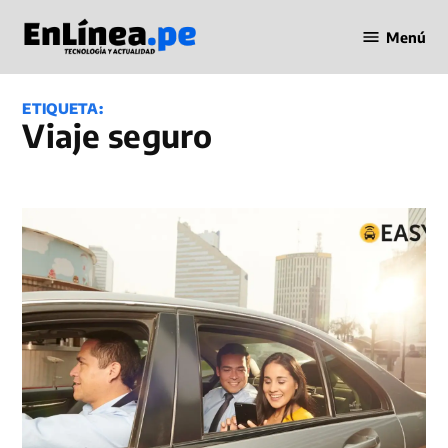
Saltar
Menú
al
Periodismo
contenido
en Línea
ETIQUETA:
viaje seguro