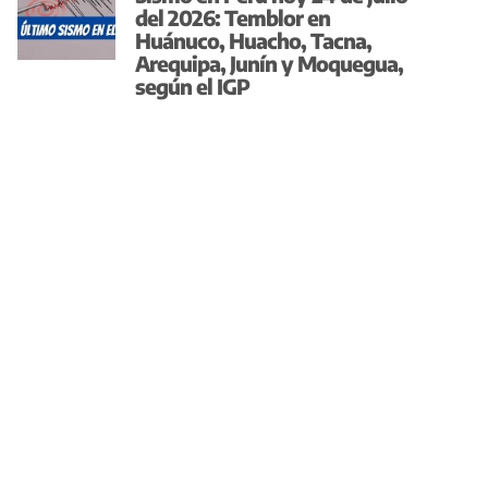
del 2026: Temblor en
Huánuco, Huacho, Tacna,
Arequipa, Junín y Moquegua,
según el IGP