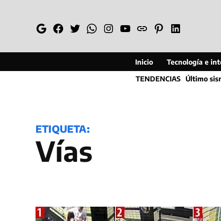
Saltar
al
Google
Facebook
Twitter
Whatsapp
Instagram
YouTube
Web
Pinterest
Linkedin
contenido
Inicio
Tecnología e inte
TENDENCIAS
Último si
ETIQUETA:
vías