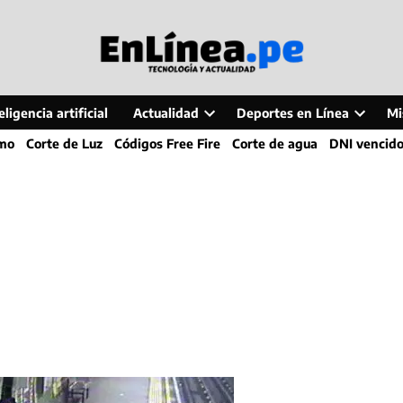
ligencia artificial
Actualidad
Deportes en Línea
Mi
Open
Open
smo
Corte de Luz
Códigos Free Fire
Corte de agua
DNI vencid
dropdown
dropdo
menu
menu