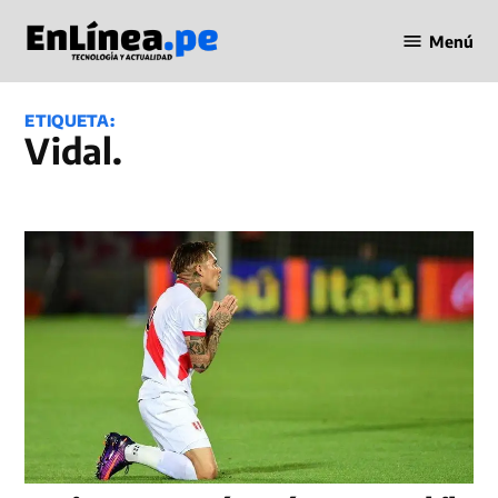
Saltar
Menú
al
Periodismo
contenido
en Línea
ETIQUETA:
Vidal.