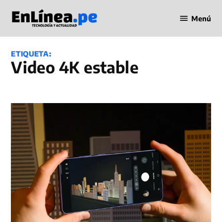
Saltar
Menú
al
Periodismo
contenido
en Línea
ETIQUETA:
video 4K estable