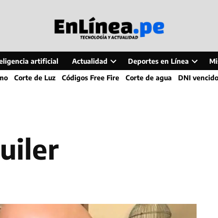
ligencia artificial
Actualidad
Deportes en Línea
Mi
Open
Open
smo
Corte de Luz
Códigos Free Fire
Corte de agua
DNI vencid
dropdown
dropdo
menu
menu
quiler