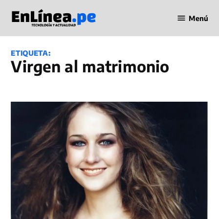
Saltar
Menú
al
Periodismo
contenido
en Línea
ETIQUETA:
virgen al matrimonio