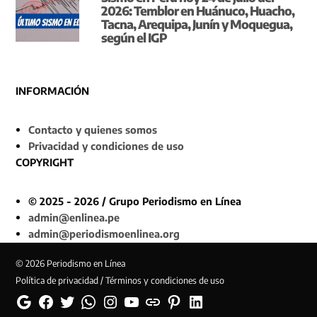
2026: Temblor en Huánuco, Huacho,
Tacna, Arequipa, Junín y Moquegua,
según el IGP
INFORMACIÓN
Contacto y quienes somos
Privacidad y condiciones de uso
COPYRIGHT
© 2025 - 2026 / Grupo Periodismo en Línea
admin@enlinea.pe
admin@periodismoenlinea.org
© 2026 Periodismo en Línea
Política de privacidad / Términos y condiciones de uso
Google
Facebook
Twitter
Whatsapp
Instagram
YouTube
Web
Pinterest
Linkedin