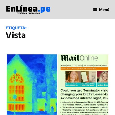
Saltar
Menú
al
Periodismo
contenido
en Línea
ETIQUETA:
vista