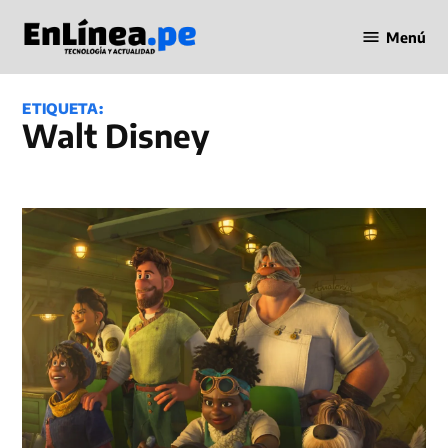
Saltar
Menú
al
Periodismo
contenido
en Línea
ETIQUETA:
Walt Disney