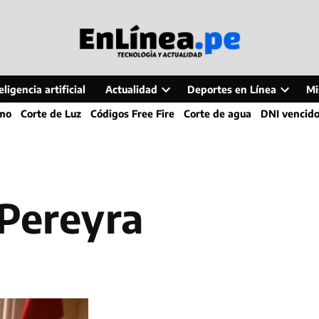
ligencia artificial
Actualidad
Deportes en Línea
Mi
Open
Open
smo
Corte de Luz
Códigos Free Fire
Corte de agua
DNI vencid
dropdown
dropdo
menu
menu
 Pereyra