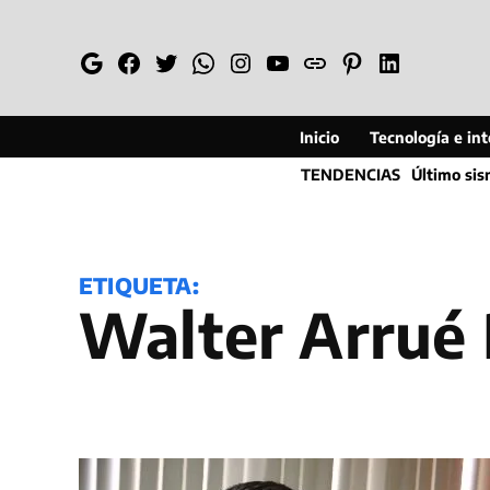
Saltar
al
Google
Facebook
Twitter
Whatsapp
Instagram
YouTube
Web
Pinterest
Linkedin
contenido
Inicio
Tecnología e inte
TENDENCIAS
Último si
ETIQUETA:
Walter Arrué