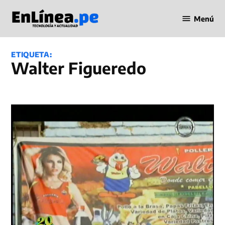
Saltar
Menú
al
Periodismo
contenido
en Línea
ETIQUETA:
Walter Figueredo