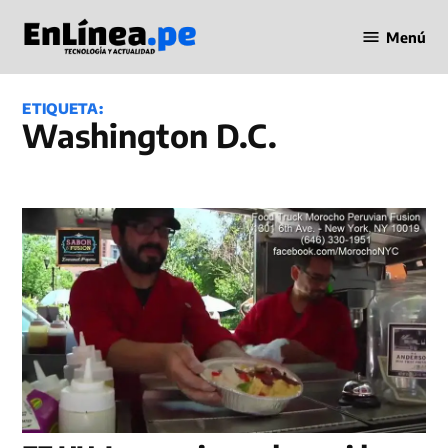
Saltar
Menú
al
Periodismo
contenido
en Línea
ETIQUETA:
Washington D.C.