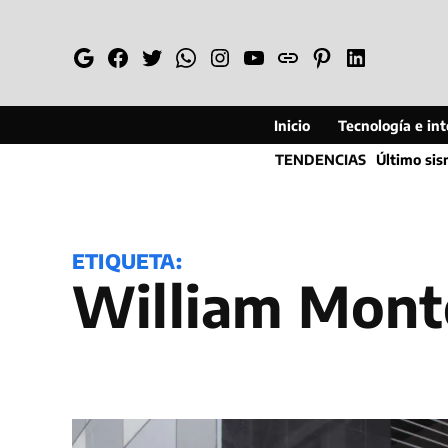
Saltar
al
Google
Facebook
Twitter
Whatsapp
Instagram
YouTube
Web
Pinterest
Linkedin
contenido
Inicio
Tecnología e inte
TENDENCIAS
Último si
ETIQUETA:
William Mon