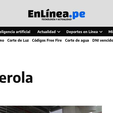
ligencia artificial
Actualidad
Deportes en Línea
Mi
Open
Open
smo
Corte de Luz
Códigos Free Fire
Corte de agua
DNI vencid
dropdown
dropdo
menu
menu
terola