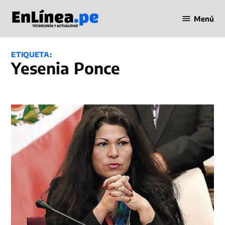
Saltar
Menú
al
Periodismo
contenido
en Línea
ETIQUETA:
Yesenia Ponce