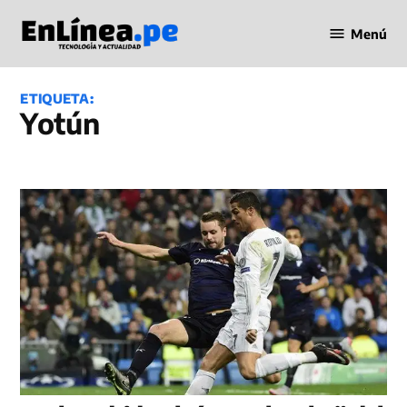
Saltar
Menú
al
Periodismo
contenido
en Línea
ETIQUETA:
Yotún