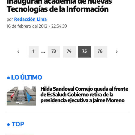
Inauguran academia de nuevas
Tecnologías de la Información
por
Redacción Lima
16 de febrero del 2012 - 22:54:39
Paginación
1
…
73
74
75
76
de
entradas
● LO ÚLTIMO
Hilda Sandoval Cornejo queda al frente
de EsSalud: Gobierno retira de la
presidencia ejecutiva a Jaime Moreno
● TOP