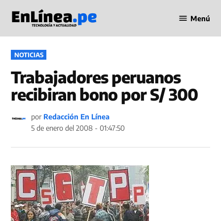
Saltar
Menú
al
Periodismo
contenido
en Línea
PUBLICADO
NOTICIAS
EN
Trabajadores peruanos
recibiran bono por S/ 300
por
Redacción En Línea
5 de enero del 2008 - 01:47:50