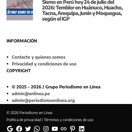
Sismo en Perú hoy 24 de julio del
2026: Temblor en Huánuco, Huacho,
Tacna, Arequipa, Junín y Moquegua,
según el IGP
INFORMACIÓN
Contacto y quienes somos
Privacidad y condiciones de uso
COPYRIGHT
© 2025 - 2026 / Grupo Periodismo en Línea
admin@enlinea.pe
admin@periodismoenlinea.org
© 2026 Periodismo en Línea
Política de privacidad / Términos y condiciones de uso
Google
Facebook
Twitter
Whatsapp
Instagram
YouTube
Web
Pinterest
Linkedin