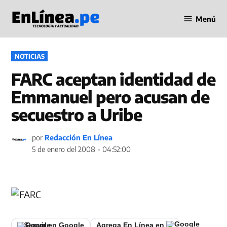
Saltar
Menú
al
Periodismo
contenido
en Línea
PUBLICADO
NOTICIAS
EN
FARC aceptan identidad de
Emmanuel pero acusan de
secuestro a Uribe
por
Redacción En Línea
5 de enero del 2008 - 04:52:00
Seguir en Google
Agrega En Línea en