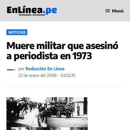
Saltar
Menú
al
Periodismo
contenido
en Línea
PUBLICADO
NOTICIAS
EN
Muere militar que asesinó
a periodista en 1973
por
Redacción En Línea
23 de enero del 2008 - 03:02:15