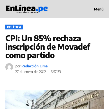
Saltar
Menú
al
Periodismo
contenido
en Línea
PUBLICADO
POLÍTICA
EN
CPI: Un 85% rechaza
inscripción de Movadef
como partido
por
Redacción Lima
27 de enero del 2012 - 16:57:33