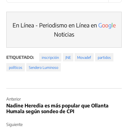
candidatos
En Línea - Periodismo en Línea en
G
o
o
g
l
e
Noticias
ETIQUETADO:
inscripción
JNE
Movadef
partidos
políticos
Sendero Luminoso
Navegación
de
Anterior
Nadine Heredia es más popular que Ollanta
entradas
Humala según sondeo de CPI
Siguiente