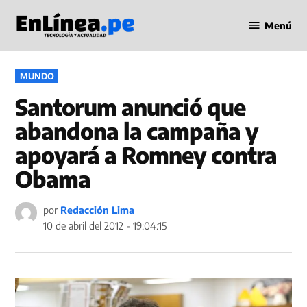
Saltar
Menú
al
Periodismo
contenido
en Línea
PUBLICADO
MUNDO
EN
Santorum anunció que
abandona la campaña y
apoyará a Romney contra
Obama
por
Redacción Lima
10 de abril del 2012 - 19:04:15