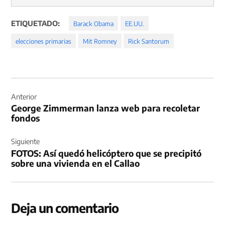
ETIQUETADO:
Barack Obama
EE.UU.
elecciones primarias
Mit Romney
Rick Santorum
Navegación
de
Anterior
George Zimmerman lanza web para recoletar
entradas
fondos
Siguiente
FOTOS: Así quedó helicóptero que se precipitó
sobre una vivienda en el Callao
Deja un comentario