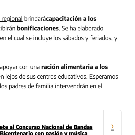
 regional
brindará
capacitación a los
cibirán
bonificaciones
. Se ha elaborado
 en el cual se incluye los sábados y feriados, y
 apoyar con una
ración alimentaria a los
ven lejos de sus centros educativos. Esperamos
 los padres de familia intervendrán en el
›
nete al Concurso Nacional de Bandas
l Bicentenario con pasión y música