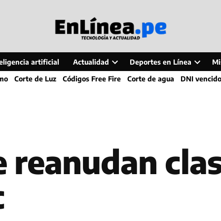
ligencia artificial
Actualidad
Deportes en Línea
Mi
Open
Open
smo
Corte de Luz
Códigos Free Fire
Corte de agua
DNI vencid
dropdown
dropdo
menu
menu
e reanudan clas
c