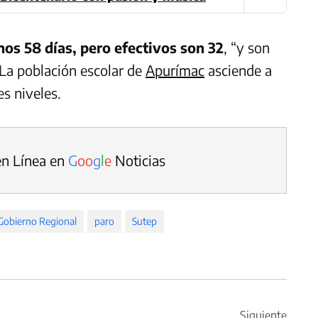
nos 58 días, pero efectivos son 32
, “y son
 La población escolar de
Apurímac
asciende a
s niveles.
en Línea en
G
o
o
g
l
e
Noticias
Gobierno Regional
paro
Sutep
Siguiente