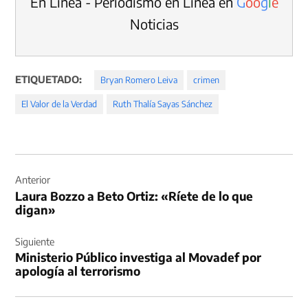
En Línea - Periodismo en Línea en
G
o
o
g
l
e
Noticias
ETIQUETADO:
Bryan Romero Leiva
crimen
El Valor de la Verdad
Ruth Thalía Sayas Sánchez
Navegación
de
Anterior
Laura Bozzo a Beto Ortiz: «Ríete de lo que
entradas
digan»
Siguiente
Ministerio Público investiga al Movadef por
apología al terrorismo