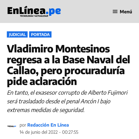
Saltar
Menú
al
Periodismo
contenido
en Línea
PUBLICADO
JUDICIAL
PORTADA
EN
Vladimiro Montesinos
regresa a la Base Naval del
Callao, pero procuraduría
pide aclaración
En tanto, el exasesor corrupto de Alberto Fujimori
será trasladado desde el penal Ancón I bajo
extremas medidas de seguridad.
por
Redacción En Línea
14 de junio del 2022 - 00:27:55