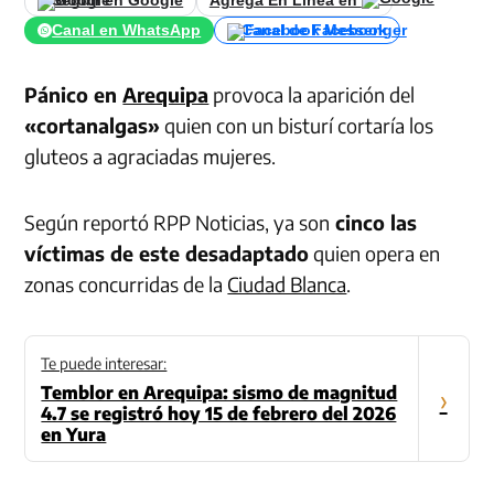
Seguir en Google
Agrega En Línea en
Canal en WhatsApp
Canal de Facebook
Pánico en
Arequipa
provoca la aparición del
«cortanalgas»
quien con un bisturí cortaría los
gluteos a agraciadas mujeres.
Según reportó RPP Noticias, ya son
cinco las
víctimas de este desadaptado
quien opera en
zonas concurridas de la
Ciudad Blanca
.
Te puede interesar:
Temblor en Arequipa: sismo de magnitud
›
4.7 se registró hoy 15 de febrero del 2026
en Yura