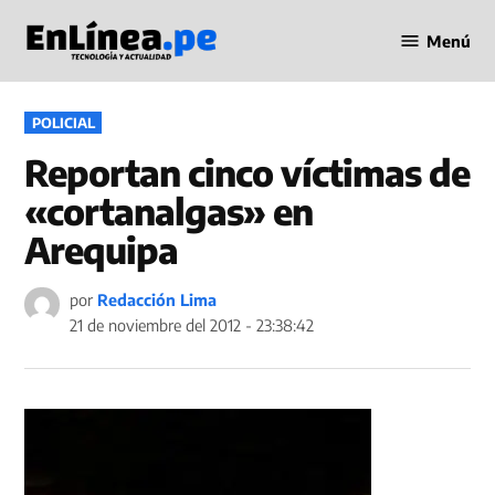
Saltar
Menú
al
Periodismo
contenido
en Línea
PUBLICADO
POLICIAL
EN
Reportan cinco víctimas de
«cortanalgas» en
Arequipa
por
Redacción Lima
21 de noviembre del 2012 - 23:38:42