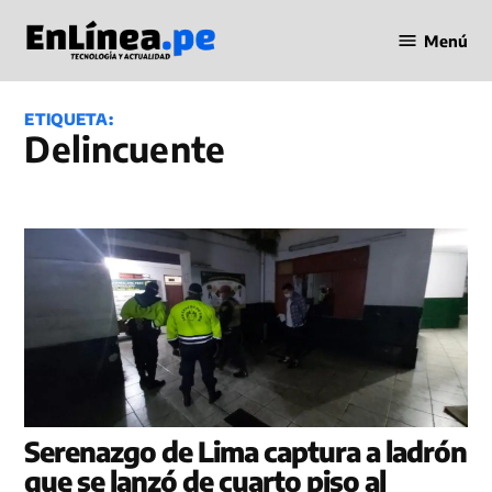
Saltar
Menú
al
Periodismo
contenido
en Línea
ETIQUETA:
delincuente
Serenazgo de Lima captura a ladrón
que se lanzó de cuarto piso al