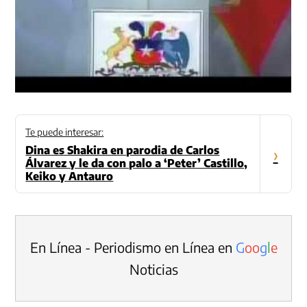
Te puede interesar:
Dina es Shakira en parodia de Carlos
›
Álvarez y le da con palo a ‘Peter’ Castillo,
Keiko y Antauro
En Línea - Periodismo en Línea en
G
o
o
g
l
e
Noticias