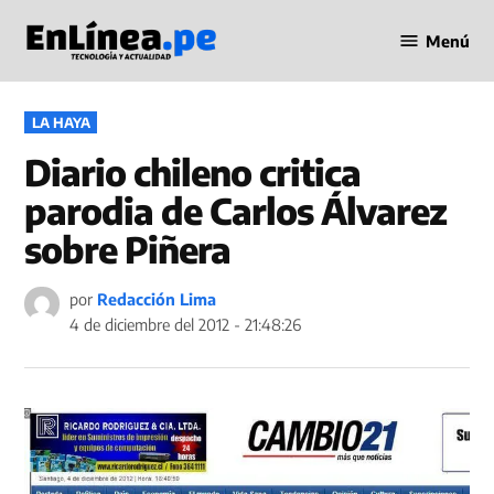
Saltar
Menú
al
Periodismo
contenido
en Línea
PUBLICADO
LA HAYA
EN
Diario chileno critica
parodia de Carlos Álvarez
sobre Piñera
por
Redacción Lima
4 de diciembre del 2012 - 21:48:26