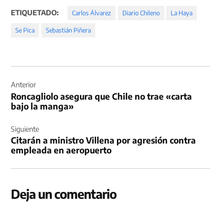
ETIQUETADO:
Carlos Álvarez
Diario Chileno
La Haya
Se Pica
Sebastián Piñera
Navegación
de
Anterior
Roncagliolo asegura que Chile no trae «carta
entradas
bajo la manga»
Siguiente
Citarán a ministro Villena por agresión contra
empleada en aeropuerto
Deja un comentario