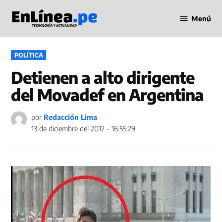
Saltar
Menú
al
Periodismo
contenido
en Línea
PUBLICADO
POLÍTICA
EN
Detienen a alto dirigente
del Movadef en Argentina
por
Redacción Lima
13 de diciembre del 2012 - 16:55:29