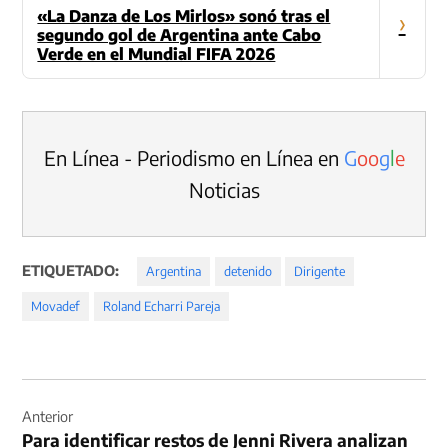
«La Danza de Los Mirlos» sonó tras el
›
segundo gol de Argentina ante Cabo
Verde en el Mundial FIFA 2026
En Línea - Periodismo en Línea en
G
o
o
g
l
e
Noticias
ETIQUETADO:
Argentina
detenido
Dirigente
Movadef
Roland Echarri Pareja
Navegación
de
Anterior
Para identificar restos de Jenni Rivera analizan
entradas