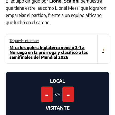
El equipo dirigido por
Lionel Scaloni
demuestra
que tiene estrellas como
Lionel Messi
que lograron
emparejar el partido, frente a un equipo africano
que luchó en el campo.
Te puede interesar:
Mira los goles: Inglaterra venció 2-1 a
›
Noruega en la prórroga y clasificó a las
semifinales del Mundial 2026
LOCAL
-
-
VS
VISITANTE