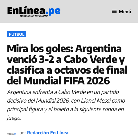
Saltar
Menú
al
Periodismo
contenido
en Línea
PUBLICADO
FÚTBOL
EN
Mira los goles: Argentina
venció 3-2 a Cabo Verde y
clasifica a octavos de final
del Mundial FIFA 2026
Argentina enfrenta a Cabo Verde en un partido
decisivo del Mundial 2026, con Lionel Messi como
principal figura y el boleto a la siguiente ronda en
juego.
por
Redacción En Línea