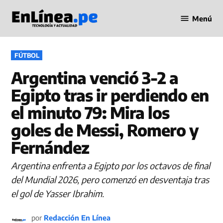
Saltar
Menú
al
Periodismo
contenido
en Línea
PUBLICADO
FÚTBOL
EN
Argentina venció 3-2 a
Egipto tras ir perdiendo en
el minuto 79: Mira los
goles de Messi, Romero y
Fernández
Argentina enfrenta a Egipto por los octavos de final
del Mundial 2026, pero comenzó en desventaja tras
el gol de Yasser Ibrahim.
por
Redacción En Línea