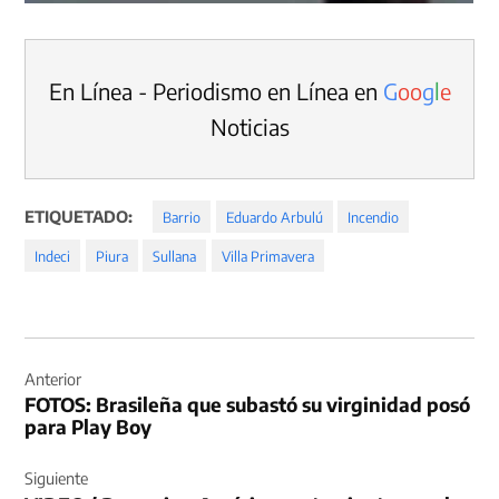
En Línea - Periodismo en Línea en
G
o
o
g
l
e
Noticias
ETIQUETADO:
Barrio
Eduardo Arbulú
Incendio
Indeci
Piura
Sullana
Villa Primavera
Navegación
de
Anterior
FOTOS: Brasileña que subastó su virginidad posó
entradas
para Play Boy
Siguiente