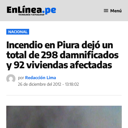
Saltar
Menú
al
Periodismo
contenido
en Línea
PUBLICADO
NACIONAL
EN
Incendio en Piura dejó un
total de 298 damnificados
y 92 viviendas afectadas
por
Redacción Lima
26 de diciembre del 2012 - 13:18:02