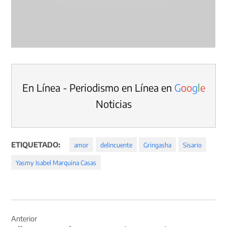
En Línea - Periodismo en Línea en
G
o
o
g
l
e
Noticias
ETIQUETADO:
amor
delincuente
Gringasha
Sisario
Yasmy Isabel Marquina Casas
Navegación
de
Anterior