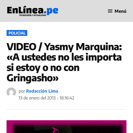
Saltar
Menú
al
Periodismo
contenido
en Línea
PUBLICADO
POLICIAL
EN
VIDEO / Yasmy Marquina:
«A ustedes no les importa
si estoy o no con
Gringasho»
por
Redacción Lima
13 de enero del 2013 - 18:16:42