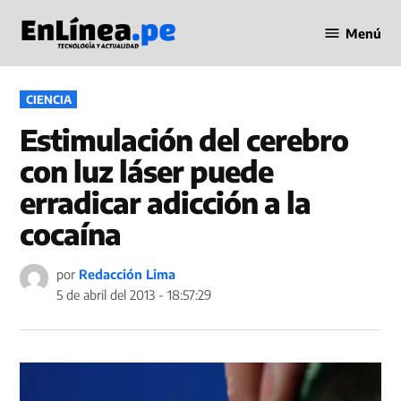
Saltar
Menú
al
Periodismo
contenido
en Línea
PUBLICADO
CIENCIA
EN
Estimulación del cerebro
con luz láser puede
erradicar adicción a la
cocaína
por
Redacción Lima
5 de abril del 2013 - 18:57:29