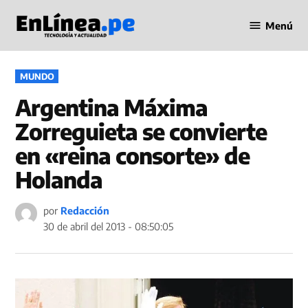
Saltar
Menú
al
Periodismo
contenido
en Línea
PUBLICADO
MUNDO
EN
Argentina Máxima
Zorreguieta se convierte
en «reina consorte» de
Holanda
por
Redacción
30 de abril del 2013 - 08:50:05