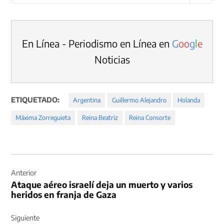
En Línea - Periodismo en Línea en
G
o
o
g
l
e
Noticias
ETIQUETADO:
Argentina
Guillermo Alejandro
Holanda
Máxima Zorreguieta
Reina Beatriz
Reina Consorte
Navegación
de
Anterior
Ataque aéreo israelí deja un muerto y varios
entradas
heridos en franja de Gaza
Siguiente