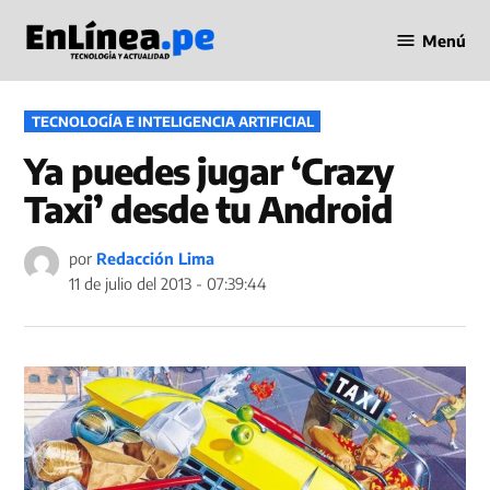
Saltar
Menú
al
Periodismo
contenido
en Línea
PUBLICADO
TECNOLOGÍA E INTELIGENCIA ARTIFICIAL
EN
Ya puedes jugar ‘Crazy
Taxi’ desde tu Android
por
Redacción Lima
11 de julio del 2013 - 07:39:44