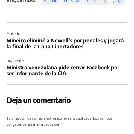
ETIQUETADO:
Android
Crazy Taxi
Google Play
Juego
Navegación
de
Anterior
Mineiro eliminó a Newell’s por penales y jugará
entradas
la final de la Copa Libertadores
Siguiente
Ministra venezolana pide cerrar Facebook por
ser informante de la CIA
Deja un comentario
Tu dirección de correo electrónico no será publicada.
Los campos
obligatorios están marcados con
*