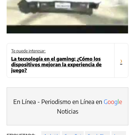
Te puede interesar:
La tecnología en el gaming: ¿Cómo los
›
dispositivos mejoran la experiencia de
juego?
En Línea - Periodismo en Línea en
G
o
o
g
l
e
Noticias