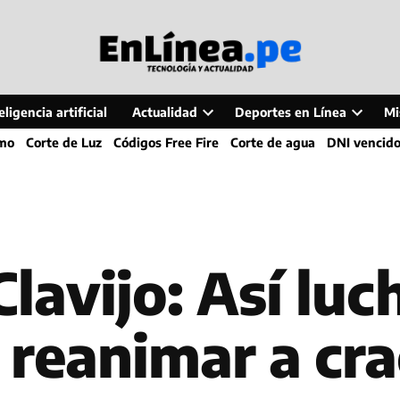
ligencia artificial
Actualidad
Deportes en Línea
Mi
Open
Open
smo
Corte de Luz
Códigos Free Fire
Corte de agua
DNI vencid
dropdown
dropdo
menu
menu
Clavijo: Así luc
reanimar a cra