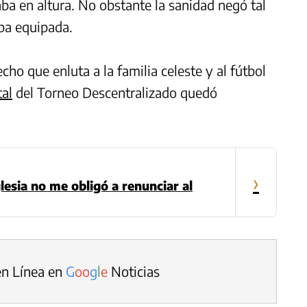
aba en altura. No obstante la sanidad negó tal
aba equipada.
cho que enluta a la familia celeste y al fútbol
tal
del Torneo Descentralizado quedó
›
lesia no me obligó a renunciar al
en Línea en
G
o
o
g
l
e
Noticias