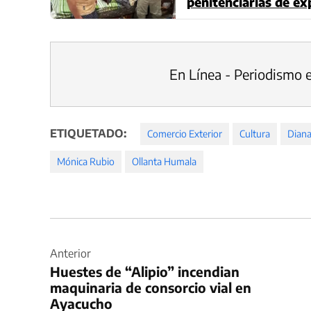
penitenciarias de ex
En Línea - Periodismo 
ETIQUETADO:
Comercio Exterior
Cultura
Diana
Mónica Rubio
Ollanta Humala
Navegación
de
Anterior
Huestes de “Alipio” incendian
entradas
maquinaria de consorcio vial en
Ayacucho