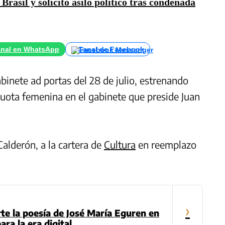
rasil y solicitó asilo político tras condenada
nal en WhatsApp
Canal de Facebook
inete ad portas del 28 de julio, estrenando
cuota femenina en el gabinete que preside Juan
alderón, a la cartera de
Cultura
en reemplazo
›
te la poesía de José María Eguren en
ra la era digital