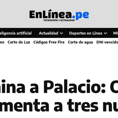
ligencia artificial
Actualidad
Deportes en Línea
Mi
Open
Open
smo
Corte de Luz
Códigos Free Fire
Corte de agua
DNI vencid
dropdown
dropdo
menu
menu
na a Palacio: 
menta a tres n