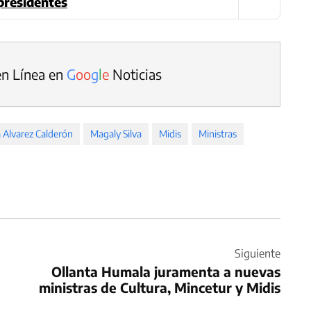
presidentes
en Línea en
G
o
o
g
l
e
Noticias
 Alvarez Calderón
Magaly Silva
Midis
Ministras
Siguiente
Ollanta Humala juramenta a nuevas
ministras de Cultura, Mincetur y Midis