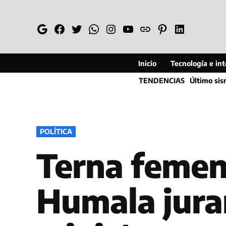
Saltar
al
Google
Facebook
Twitter
Whatsapp
Instagram
YouTube
Web
Pinterest
Linkedin
contenido
Inicio
Tecnología e inte
TENDENCIAS
Último si
PUBLICADO
POLÍTICA
EN
Terna femeni
Humala jura