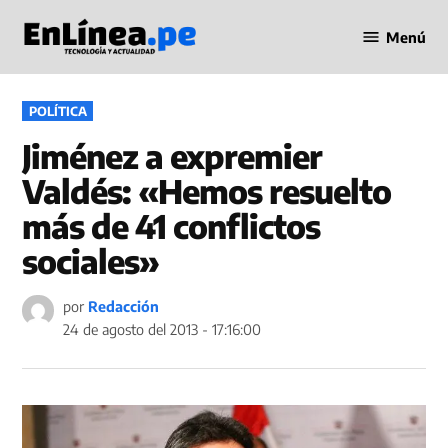
Saltar
Menú
al
Periodismo
contenido
en Línea
PUBLICADO
POLÍTICA
EN
Jiménez a expremier
Valdés: «Hemos resuelto
más de 41 conflictos
sociales»
por
Redacción
24 de agosto del 2013 - 17:16:00