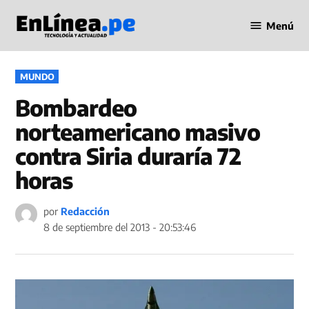
Saltar
Menú
al
Periodismo
contenido
en Línea
PUBLICADO
MUNDO
EN
Bombardeo
norteamericano masivo
contra Siria duraría 72
horas
por
Redacción
8 de septiembre del 2013 - 20:53:46