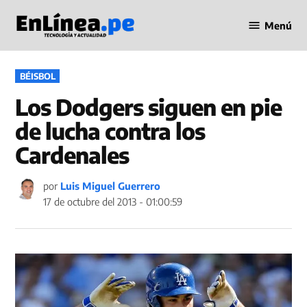
Saltar
Menú
al
Periodismo
contenido
en Línea
PUBLICADO
BÉISBOL
EN
Los Dodgers siguen en pie
de lucha contra los
Cardenales
por
Luis Miguel Guerrero
17 de octubre del 2013 - 01:00:59