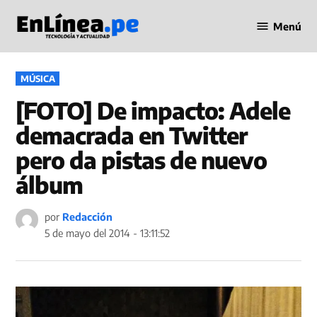
Saltar
Menú
al
Periodismo
contenido
en Línea
PUBLICADO
MÚSICA
EN
[FOTO] De impacto: Adele
demacrada en Twitter
pero da pistas de nuevo
álbum
por
Redacción
5 de mayo del 2014 - 13:11:52