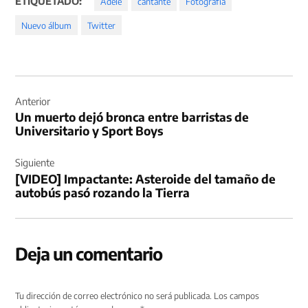
ETIQUETADO:
Adele
cantante
Fotografía
Nuevo álbum
Twitter
Navegación
de
Anterior
Un muerto dejó bronca entre barristas de
entradas
Universitario y Sport Boys
Siguiente
[VIDEO] Impactante: Asteroide del tamaño de
autobús pasó rozando la Tierra
Deja un comentario
Tu dirección de correo electrónico no será publicada.
Los campos