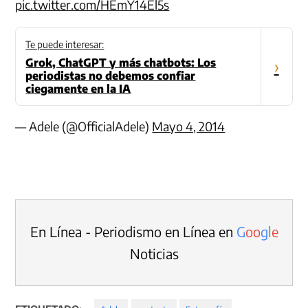
pic.twitter.com/HEmY14El5s
Te puede interesar:
Grok, ChatGPT y más chatbots: Los
›
periodistas no debemos confiar
ciegamente en la IA
— Adele (@OfficialAdele)
Mayo 4, 2014
En Línea - Periodismo en Línea en
G
o
o
g
l
e
Noticias