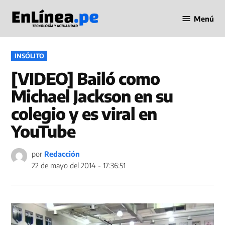
Saltar
Menú
al
Periodismo
contenido
en Línea
PUBLICADO
INSÓLITO
EN
[VIDEO] Bailó como
Michael Jackson en su
colegio y es viral en
YouTube
por
Redacción
22 de mayo del 2014 - 17:36:51