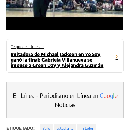
Te puede interesar:
Imitadora de Michael Jackson en Yo Soy
›
ganó la final: Gabriela Villanueva se
impuso a Green Day y Alejandra Guzmán
En Línea - Periodismo en Línea en
G
o
o
g
l
e
Noticias
ETIQUETADO:
Baile
estudiante
imitador