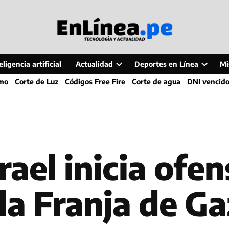
ligencia artificial
Actualidad
Deportes en Línea
Mi
Open
Open
smo
Corte de Luz
Códigos Free Fire
Corte de agua
DNI vencid
dropdown
dropdo
menu
menu
rael inicia ofen
 la Franja de G