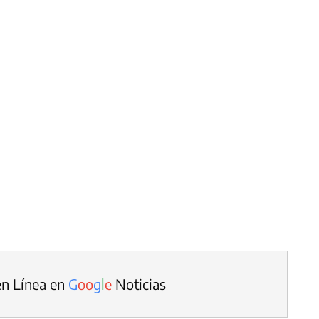
en Línea en
G
o
o
g
l
e
Noticias