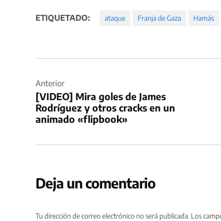
ETIQUETADO:
ataque
Franja de Gaza
Hamás
Navegación
de
Anterior
[VIDEO] Mira goles de James
entradas
Rodríguez y otros cracks en un
animado «flipbook»
Deja un comentario
Tu dirección de correo electrónico no será publicada.
Los campo