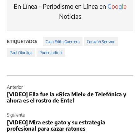
En Línea - Periodismo en Línea en
G
o
o
g
l
e
Noticias
ETIQUETADO:
Caso Edita Guerrero
Corazón Serrano
Paul Olortiga
Poder Judicial
Navegación
de
Anterior
[VIDEO] Ella fue la «Rica Miel» de Telefónica y
entradas
ahora es el rostro de Entel
Siguiente
[VIDEO] Mira este gato y su estrategia
profesional para cazar ratones