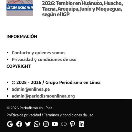
2026: Temblor en Huánuco, Huacho,
Tacna, Arequipa, Junín y Moquegua,
según el IGP
INFORMACIÓN
Contacto y quienes somos
Privacidad y condiciones de uso
COPYRIGHT
© 2025 - 2026 / Grupo Periodismo en Línea
admin@enlinea.pe
admin@periodismoenlinea.org
© 2026 Periodismo en Línea
Política de privacidad / Términos y condiciones de uso
Google
Facebook
Twitter
Whatsapp
Instagram
YouTube
Web
Pinterest
Linkedin