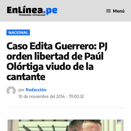
Saltar
Menú
al
Periodismo
contenido
en Línea
PUBLICADO
NACIONAL
EN
Caso Edita Guerrero: PJ
orden libertad de Paúl
Olórtiga viudo de la
cantante
por
Redacción
10 de noviembre del 2014 - 19:00:32