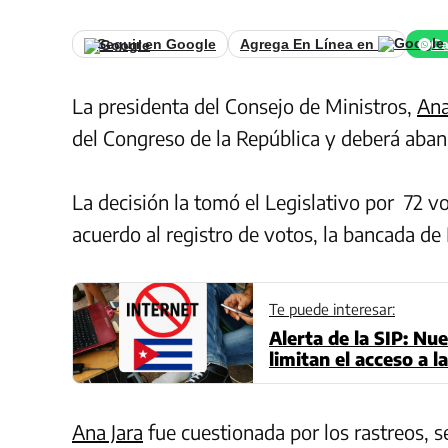
Seguir en Google
Agrega En Línea en
Ca
La presidenta del Consejo de Ministros,
Ana
del Congreso de la República y deberá aban
La decisión la tomó el Legislativo por
72 vo
acuerdo al registro de votos, la bancada de 
Te puede interesar:
Alerta de la SIP: Nu
limitan el acceso a 
digital
Ana Jara
fue cuestionada por los rastreos, s