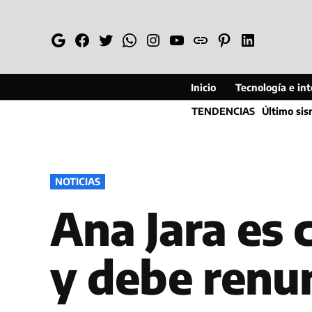
Saltar
al
Google
Facebook
Twitter
Whatsapp
Instagram
YouTube
Web
Pinterest
Linkedin
contenido
Inicio
Tecnología e inte
TENDENCIAS
Último si
PUBLICADO
NOTICIAS
EN
Ana Jara es 
y debe renu