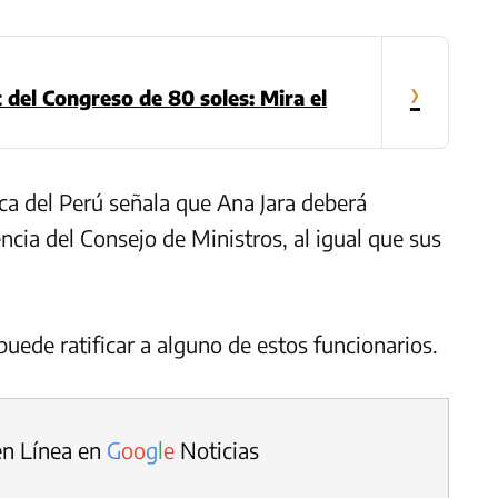
›
t del Congreso de 80 soles: Mira el
ica del Perú señala que Ana Jara deberá
ncia del Consejo de Ministros, al igual que sus
uede ratificar a alguno de estos funcionarios.
en Línea en
G
o
o
g
l
e
Noticias