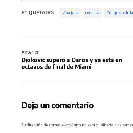
ETIQUETADO:
Ana Jara
censura
Congreso de la
Navegación
de
Anterior
Djokovic superó a Darcis y ya está en
entradas
octavos de final de Miami
Deja un comentario
Tu dirección de correo electrónico no será publicada.
Los campo