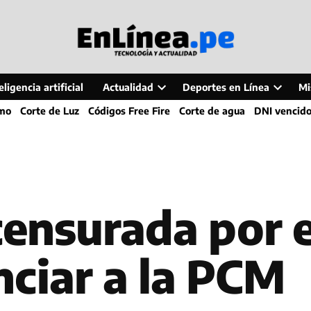
ligencia artificial
Actualidad
Deportes en Línea
Mi
Open
Open
smo
Corte de Luz
Códigos Free Fire
Corte de agua
DNI vencid
dropdown
dropdo
menu
menu
censurada por 
nciar a la PCM