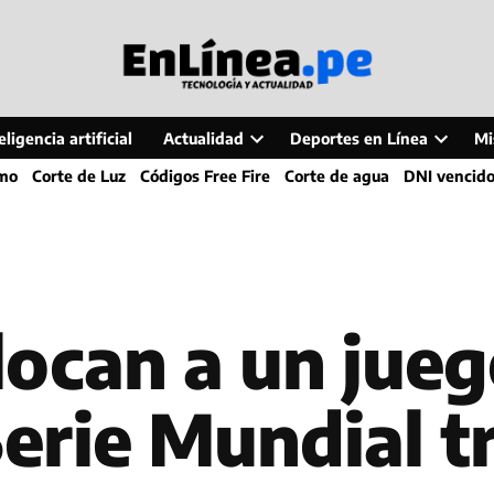
ligencia artificial
Actualidad
Deportes en Línea
Mi
Open
Open
smo
Corte de Luz
Códigos Free Fire
Corte de agua
DNI vencid
dropdown
dropdo
menu
menu
locan a un jue
Serie Mundial t