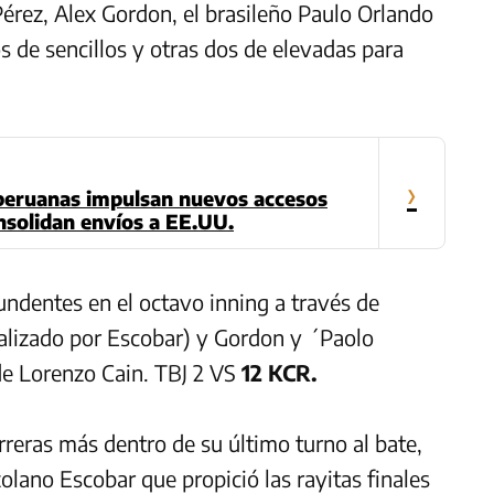
érez, Alex Gordon, el brasileño Paulo Orlando
 de sencillos y otras dos de elevadas para
›
peruanas impulsan nuevos accesos
nsolidan envíos a EE.UU.
ndentes en el octavo inning a través de
ealizado por Escobar) y Gordon y ´Paolo
de Lorenzo Cain. TBJ 2 VS
12 KCR.
arreras más dentro de su último turno al bate,
olano Escobar que propició las rayitas finales