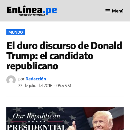
Saltar
Menú
al
Periodismo
contenido
en Línea
PUBLICADO
MUNDO
EN
El duro discurso de Donald
Trump: el candidato
republicano
por
Redacción
22 de julio del 2016 - 05:46:51