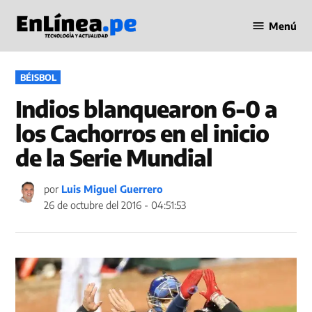
Saltar
Menú
al
Periodismo
contenido
en Línea
PUBLICADO
BÉISBOL
EN
Indios blanquearon 6-0 a
los Cachorros en el inicio
de la Serie Mundial
por
Luis Miguel Guerrero
26 de octubre del 2016 - 04:51:53