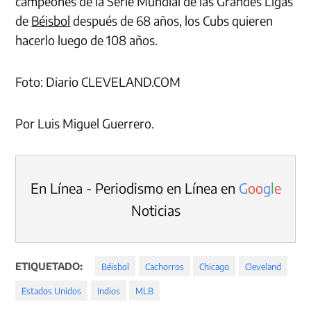
campeones de la Serie Mundial de las Grandes Ligas
de
Béisbol
después de 68 años, los Cubs quieren
hacerlo luego de 108 años.
Foto: Diario CLEVELAND.COM
Por Luis Miguel Guerrero.
En Línea - Periodismo en Línea en
G
o
o
g
l
e
Noticias
ETIQUETADO:
Béisbol
Cachorros
Chicago
Cleveland
Estados Unidos
Indios
MLB