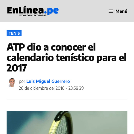
Saltar
Menú
al
Periodismo
contenido
en Línea
PUBLICADO
TENIS
EN
ATP dio a conocer el
calendario tenístico para el
2017
por
Luis Miguel Guerrero
26 de diciembre del 2016 - 23:58:29